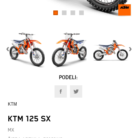
1
2
3
4
PODELI:
KTM
KTM 125 SX
MX