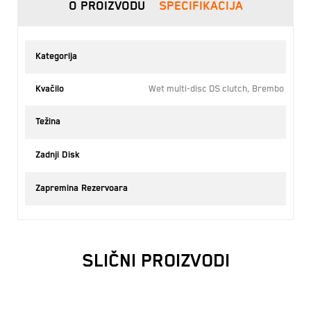
O PROIZVODU
SPECIFIKACIJA
Kategorija
Kvačilo
Wet multi-disc DS clutch, Brembo hydrau
Težina
87.
22
Zadnji Disk
7
Zapremina Rezervoara
SLIČNI PROIZVODI