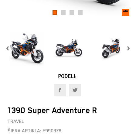
1
2
3
4
PODELI:
1390 Super Adventure R
TRAVEL
ŠIFRA ARTIKLA:
F9903Z6