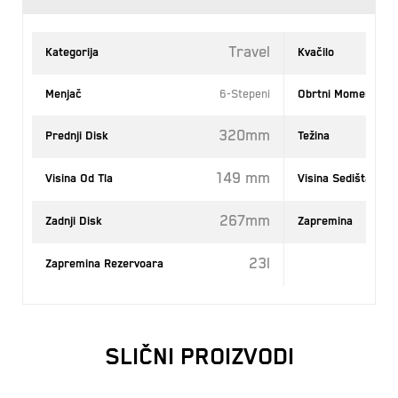
Travel
Kategorija
Kvačilo
Menjač
6-Stepeni
Obrtni Momenat
320mm
Prednji Disk
Težina
149 mm
Visina Od Tla
Visina Sedišta
267mm
Zadnji Disk
Zapremina
23l
Zapremina Rezervoara
SLIČNI PROIZVODI