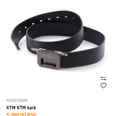
AKSESOARI
KTM KTM kaiš
5.780,00
RSD