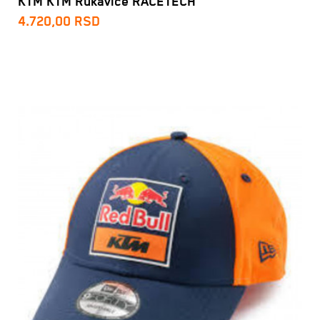
KTM KTM Rukavice RACETECH
4.720,00
RSD