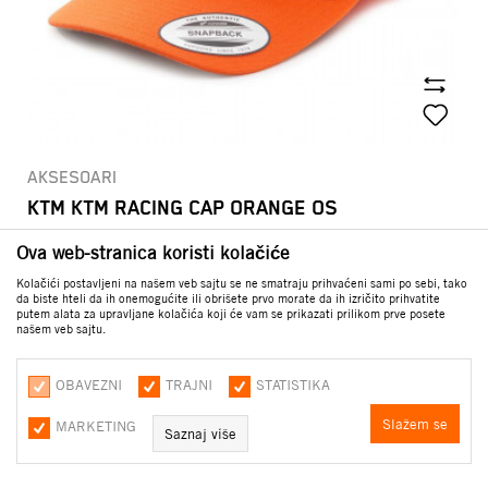
AKSESOARI
KTM KTM RACING CAP ORANGE OS
3.330,00
RSD
Ova web-stranica koristi kolačiće
Kolačići postavljeni na našem veb sajtu se ne smatraju prihvaćeni sami po sebi, tako
da biste hteli da ih onemogućite ili obrišete prvo morate da ih izričito prihvatite
putem alata za upravljane kolačića koji će vam se prikazati prilikom prve posete
našem veb sajtu.
OBAVEZNI
TRAJNI
STATISTIKA
Slažem se
MARKETING
Saznaj više