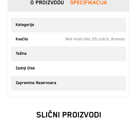
O PROIZVODU
SPECIFIKACIJA
Kategorija
Kvačilo
Wet multi-disc DS clutch, Brembo hydrau
Težina
99.
22
Zadnji Disk
7
Zapremina Rezervoara
SLIČNI PROIZVODI