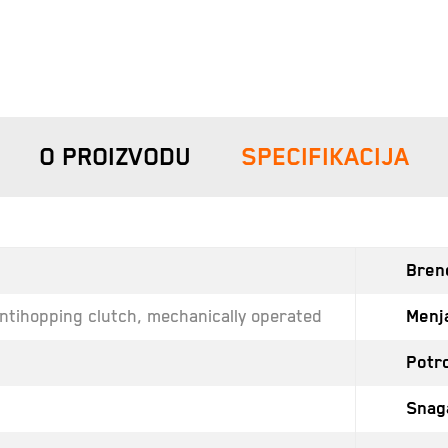
O PROIZVODU
SPECIFIKACIJA
Bren
tihopping clutch, mechanically operated
Menj
Potr
Snag