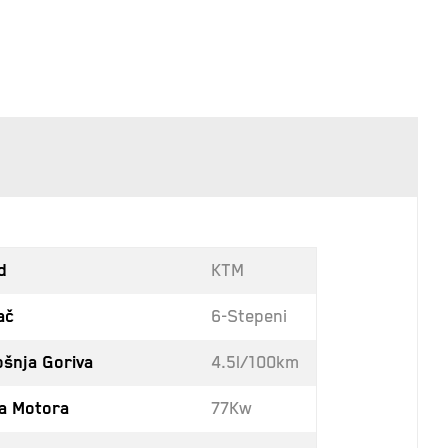
d
KTM
ač
6-Stepeni
ošnja Goriva
4.5l/100km
a Motora
77Kw