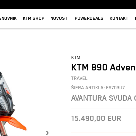
ENOVNIK
KTM SHOP
NOVOSTI
POWERDEALS
KONTAKT
KTM
KTM 890 Adven
TRAVEL
ŠIFRA ARTIKLA:
F9703U7
AVANTURA SVUDA 
15.490,00
EUR