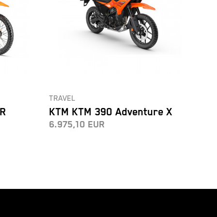
TRAVEL
TRA
 R
KTM KTM 390 Adventure X
KT
6.975,10
EUR
7.9