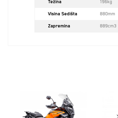
Težina
196kg
Visina Sedišta
880mm
Zapremina
889cm3