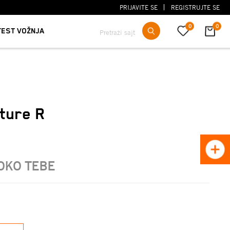
PRIJAVITE SE
REGISTRUJTE SE
0
0
TEST VOŽNJA
Pretraži sajt
ture R
OKO TEBE