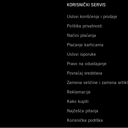
KORISNIČKI SERVIS
Uslovi korišćenja i prodaje
Politika privatnosti
Načini plaćanja
Plaćanje karticama
Uslovi isporuke
Pravo na odustajanje
Povraćaj sredstava
Zamena veličine i zamena artikl
Reklamacije
Kako kupiti
Najčešća pitanja
Korisnička podrška