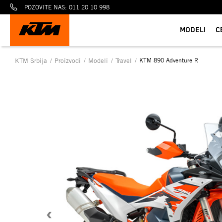
POZOVITE NAS: 011 20 10 998
MODELI
C
KTM Srbija
Proizvodi
Modeli
Travel
KTM 890 Adventure R