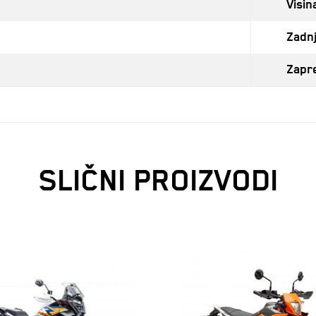
Visin
Zadnj
Zapr
SLIČNI PROIZVODI