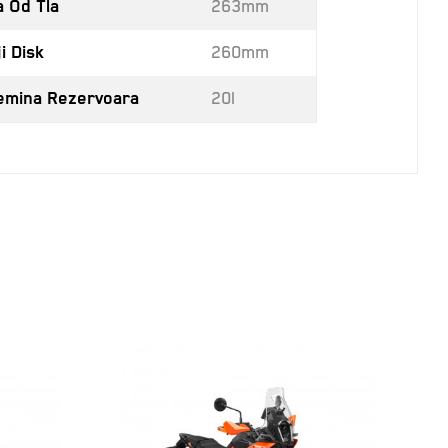
a Od Tla
263mm
i Disk
260mm
emina Rezervoara
20l