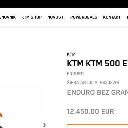
ENOVNIK
KTM SHOP
NOVOSTI
POWERDEALS
KONTAKT
KTM
KTM KTM 500 E
ENDURO
ŠIFRA ARTIKLA:
F8503W9
ENDURO BEZ GRA
12.450,00
EUR