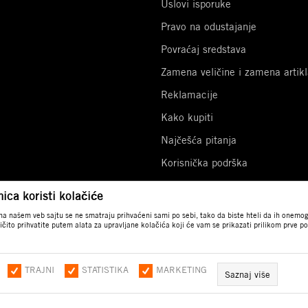
Uslovi isporuke
Pravo na odustajanje
Povraćaj sredstava
Zamena veličine i zamena artikl
Reklamacije
Kako kupiti
Najčešća pitanja
Korisnička podrška
Potvrde i dokumenti
ica koristi kolačiće
 na našem veb sajtu se ne smatraju prihvaćeni sami po sebi, tako da biste hteli da ih onemogu
ričito prihvatite putem alata za upravljane kolačića koji će vam se prikazati prilikom prve 
mih cena, ali ne možemo garantovati
ajtu su deo naše ponude i ne
TRAJNI
STATISTIKA
MARKETING
Saznaj više