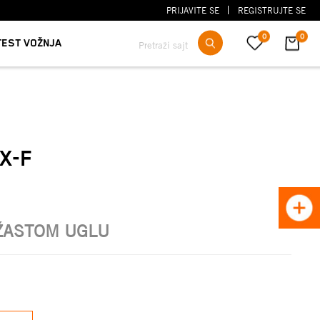
PRIJAVITE SE
REGISTRUJTE SE
0
0
TEST VOŽNJA
Pretraži sajt
X-F
ŽASTOM UGLU