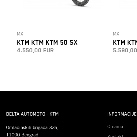
MX
MX
KTM KTM KTM 50 SX
KTM KT
4.550,00
EUR
5.590,0
DELTA AUTOMOTO - KTM
INFORMACIJE
O nama
Omladinskih brigada 33a,
11000 Beograd
Kontakt