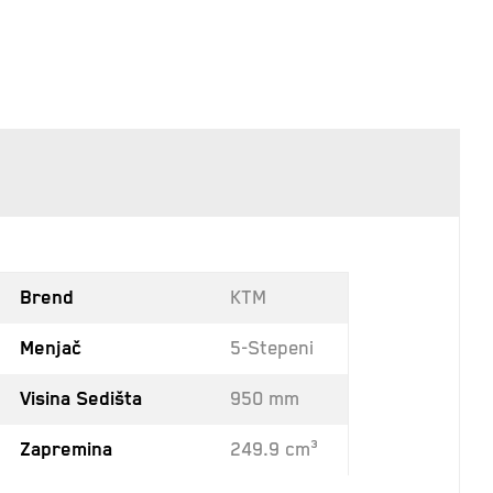
Brend
KTM
Menjač
5-Stepeni
Visina Sedišta
950 mm
Zapremina
249.9 cm³