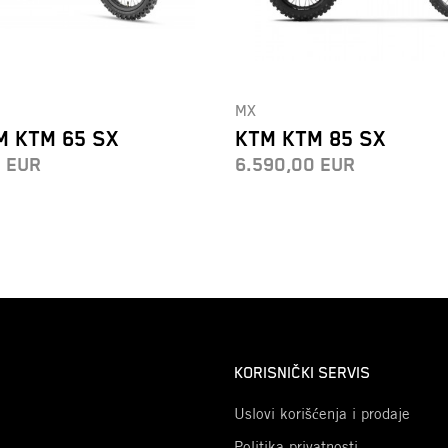
MX
M KTM 65 SX
KTM KTM 85 SX
0
EUR
6.590,00
EUR
KORISNIČKI SERVIS
Uslovi korišćenja i prodaje
Politika privatnosti