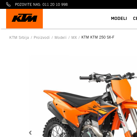
POZOVITE NAS: 011 20 10 998
MODELI
C
KTM Srbija
Proizvodi
Modeli
MX
KTM KTM 250 SX-F