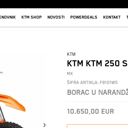
ENOVNIK
KTM SHOP
NOVOSTI
POWERDEALS
KONTAKT
KTM
KTM KTM 250 S
MX
ŠIFRA ARTIKLA:
F8101W5
BORAC U NARAND
10.650,00
EUR