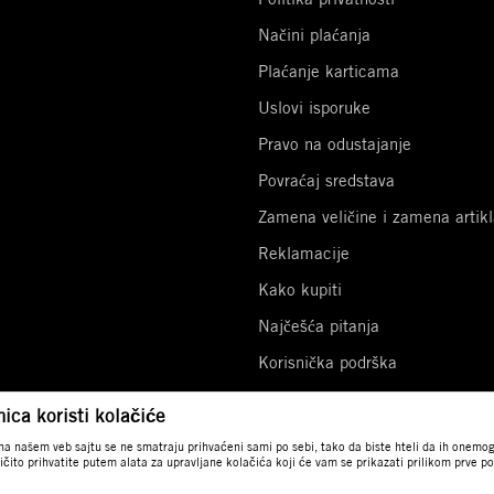
Načini plaćanja
Plaćanje karticama
Uslovi isporuke
Pravo na odustajanje
Povraćaj sredstava
Zamena veličine i zamena artikl
Reklamacije
Kako kupiti
Najčešća pitanja
Korisnička podrška
Potvrde i dokumenti
ica koristi kolačiće
 na našem veb sajtu se ne smatraju prihvaćeni sami po sebi, tako da biste hteli da ih onemogu
ričito prihvatite putem alata za upravljane kolačića koji će vam se prikazati prilikom prve 