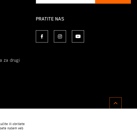
PRATITE NAS
a za drugi
ćite ili obrišete
posete našem veb