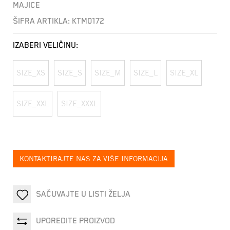
MAJICE
ŠIFRA ARTIKLA:
KTM0172
IZABERI VELIČINU:
SIZE_XS
SIZE_S
SIZE_M
SIZE_L
SIZE_XL
SIZE_XXL
SIZE_XXXL
KONTAKTIRAJTE NAS ZA VIŠE INFORMACIJA
SAČUVAJTE U LISTI ŽELJA
UPOREDITE PROIZVOD