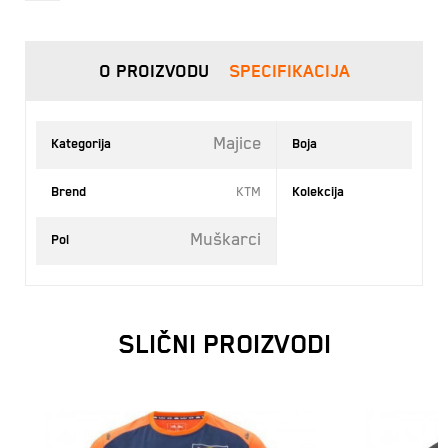
O PROIZVODU
SPECIFIKACIJA
Majice
Kategorija
Boja
Crno 
Brend
KTM
Kolekcija
Muškarci
Pol
SLIČNI PROIZVODI