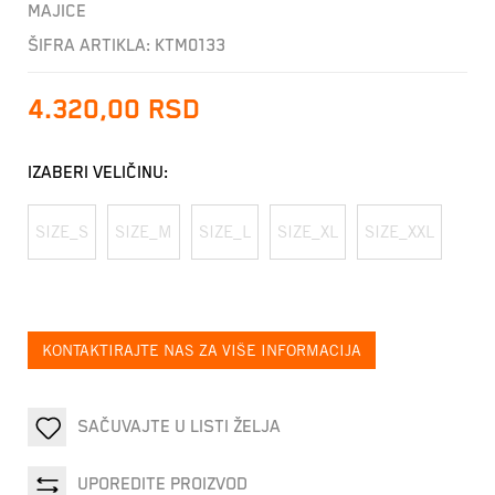
MAJICE
ŠIFRA ARTIKLA:
KTM0133
4.320,00
RSD
IZABERI VELIČINU:
SIZE_S
SIZE_M
SIZE_L
SIZE_XL
SIZE_XXL
KONTAKTIRAJTE NAS ZA VIŠE INFORMACIJA
SAČUVAJTE U LISTI ŽELJA
UPOREDITE PROIZVOD