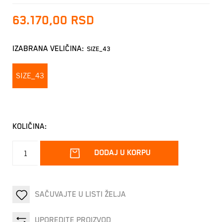
63.170,00
RSD
IZABRANA VELIČINA:
SIZE_43
SIZE_43
KOLIČINA:
DODAJ U KORPU
SAČUVAJTE U LISTI ŽELJA
UPOREDITE PROIZVOD