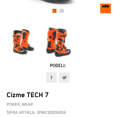
1
2
PODELI:
Cizme TECH 7
POWER_WEAR
ŠIFRA ARTIKLA:
3PW230006004