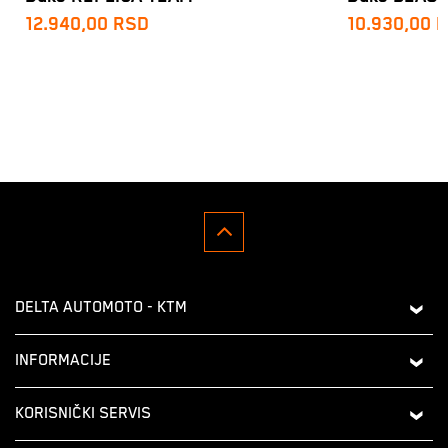
12.940,00
RSD
10.930,00
R
DELTA AUTOMOTO - KTM
Omladinskih brigada 33a,
INFORMACIJE
11000 Beograd
O nama
KORISNIČKI SERVIS
Telefon:
Kontakt
011 20 10 998