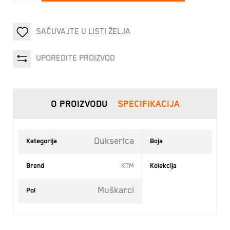
SAČUVAJTE U LISTI ŽELJA
UPOREDITE PROIZVOD
O PROIZVODU
SPECIFIKACIJA
Dukserica
Kategorija
Boja
Brend
KTM
Kolekcija
Muškarci
Pol