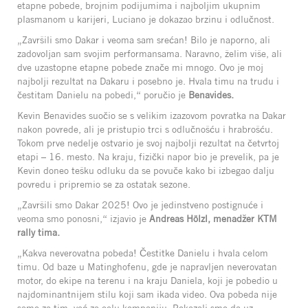
etapne pobede, brojnim podijumima i najboljim ukupnim
plasmanom u karijeri, Luciano je dokazao brzinu i odlučnost.
„Završili smo Dakar i veoma sam srećan! Bilo je naporno, ali
zadovoljan sam svojim performansama. Naravno, želim više, ali
dve uzastopne etapne pobede znače mi mnogo. Ovo je moj
najbolji rezultat na Dakaru i posebno je. Hvala timu na trudu i
čestitam Danielu na pobedi,“ poručio je
Benavides.
Kevin Benavides suočio se s velikim izazovom povratka na Dakar
nakon povrede, ali je pristupio trci s odlučnošću i hrabrošću.
Tokom prve nedelje ostvario je svoj najbolji rezultat na četvrtoj
etapi – 16. mesto. Na kraju, fizički napor bio je prevelik, pa je
Kevin doneo tešku odluku da se povuče kako bi izbegao dalju
povredu i pripremio se za ostatak sezone.
„Završili smo Dakar 2025! Ovo je jedinstveno postignuće i
veoma smo ponosni,“ izjavio je
Andreas Hölzl, menadžer KTM
rally tima.
„Kakva neverovatna pobeda! Čestitke Danielu i hvala celom
timu. Od baze u Matinghofenu, gde je napravljen neverovatan
motor, do ekipe na terenu i na kraju Daniela, koji je pobedio u
najdominantnijem stilu koji sam ikada video. Ova pobeda nije