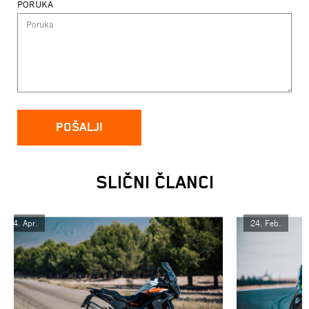
PORUKA
POŠALJI
SLIČNI ČLANCI
14.
Apr.
24.
Feb.