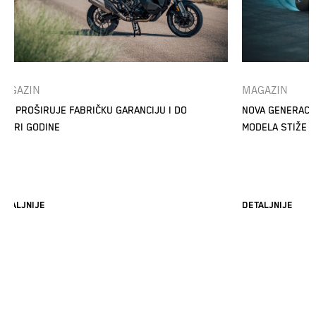
MAGAZIN
MAGAZIN
TM PROŠIRUJE FABRIČKU GARANCIJU I DO
NOVA GENERACI
ETIRI GODINE
MODELA STIŽE
ETALJNIJE
DETALJNIJE