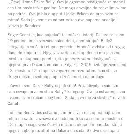
„Osvojili smo Dakar Rally! Ovo je ogromno postignuće za mene i
ceo tim posle teške godine. Ne mogu dovoljno da zahvalim svima
na podršci. Ovo je bio dug put i jedva čekam da proslavim sa
svima! Sada je vreme za odmor nakon dve naporne nedelje,“
izjavio je
Sanders.
Edgar Canet je, kao najmlađi takmičar u istoriji Dakara sa samo
19 godina, imao senzacionalan debi, dominirajući Rally2
kategorijom sa četiri etapne pobede i braneći vođstvo od drugog
dana do kraja trke. Njegov izuzetan nastup doneo mu je osmo
mesto u ukupnom poretku, što je neverovatno dostignuće za
njegovu prvu Dakar kampanju. Edgar je 2025. izdanje završio na
13. mestu u 12. etapi, sa zapaženim rezultatima kao što su
drugo mesto u sedmoj etapi i treće mesto na prologu.
„Završili smo Dakar Rally, uspeli smo! Prezadovoljan sam što
sam osvojio prvo mesto u Rally2 kategoriji. Ovo je ostvarenje sna
i veoma sam srećan zbog tima. Sada je vreme za slavlje,“ navodi
Canet.
Luciano Benavides ostvario je impresivan nastup na najtežem
reliju na svetu, završivši dvonedeljnu trku sa sedmim mestom u
12. etapi i osiguravši četvrto mesto u ukupnom poretku, što je
njegov najbolji rezultat na Dakaru do sada. Sa dve uzastopne