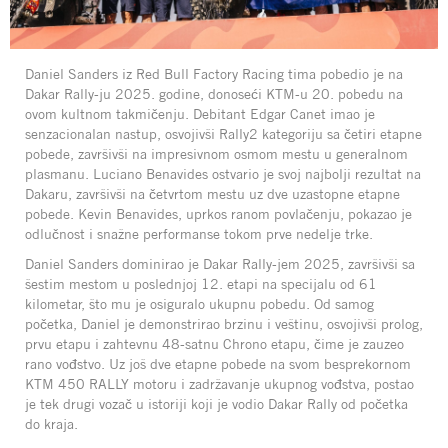
Daniel Sanders iz Red Bull Factory Racing tima pobedio je na
Dakar Rally-ju 2025. godine, donoseći KTM-u 20. pobedu na
ovom kultnom takmičenju. Debitant Edgar Canet imao je
senzacionalan nastup, osvojivši Rally2 kategoriju sa četiri etapne
pobede, završivši na impresivnom osmom mestu u generalnom
plasmanu. Luciano Benavides ostvario je svoj najbolji rezultat na
Dakaru, završivši na četvrtom mestu uz dve uzastopne etapne
pobede. Kevin Benavides, uprkos ranom povlačenju, pokazao je
odlučnost i snažne performanse tokom prve nedelje trke.
Daniel Sanders dominirao je Dakar Rally-jem 2025, završivši sa
šestim mestom u poslednjoj 12. etapi na specijalu od 61
kilometar, što mu je osiguralo ukupnu pobedu. Od samog
početka, Daniel je demonstrirao brzinu i veštinu, osvojivši prolog,
prvu etapu i zahtevnu 48-satnu Chrono etapu, čime je zauzeo
rano vođstvo. Uz još dve etapne pobede na svom besprekornom
KTM 450 RALLY motoru i zadržavanje ukupnog vođstva, postao
je tek drugi vozač u istoriji koji je vodio Dakar Rally od početka
do kraja.