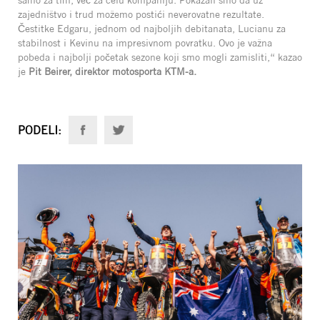
samo za tim, već za celu kompaniju. Pokazali smo da uz
zajedništvo i trud možemo postići neverovatne rezultate.
Čestitke Edgaru, jednom od najboljih debitanata, Lucianu za
stabilnost i Kevinu na impresivnom povratku. Ovo je važna
pobeda i najbolji početak sezone koji smo mogli zamisliti,“ kazao
je
Pit Beirer, direktor motosporta KTM-a.
PODELI: